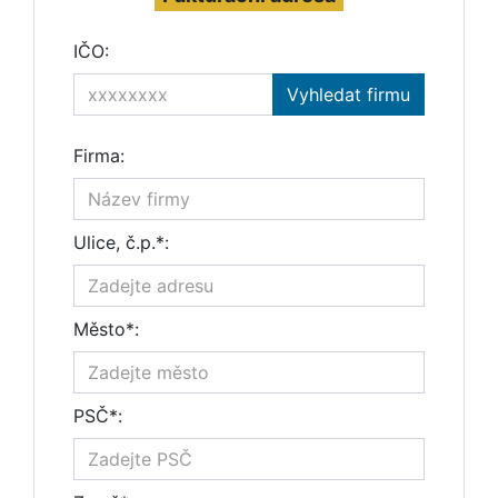
IČO:
Firma:
Ulice, č.p.*:
Město*:
PSČ*: