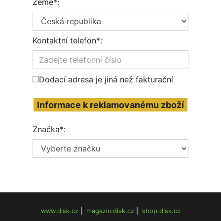
Země*:
Kontaktní telefon*:
Dodací adresa je jiná než fakturační
Informace k reklamovanému zboží
Značka*:
www.disk.cz
|
magazin.disk.cz
|
shop.disk.cz